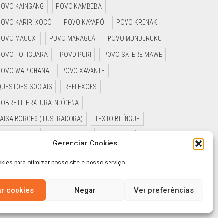
POVO KAINGANG
POVO KAMBEBA
POVO KARIRI XOCÓ
POVO KAYAPÓ
POVO KRENAK
POVO MACUXI
POVO MARAGUÁ
POVO MUNDURUKU
POVO POTIGUARA
POVO PURI
POVO SATERE-MAWE
POVO WAPICHANA
POVO XAVANTE
QUESTÕES SOCIAIS
REFLEXÕES
SOBRE LITERATURA INDÍGENA
TAISA BORGES (ILUSTRADORA)
TEXTO BILÍNGUE
TIAGO HAKIY
UKA EDITORIAL
UZIEL GUAYNÊ
Gerenciar Cookies
YAGUARÊ YAMÃ
ies para otimizar nosso site e nosso serviço.
ar cookies
Negar
Ver preferências