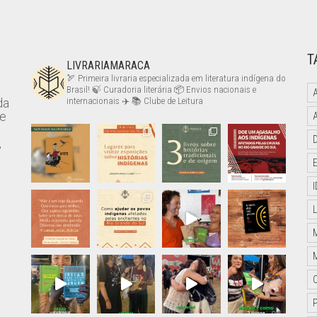
T
LIVRARIAMARACA
🏹 Primeira livraria especializada em literatura indígena do
Brasil!
🍃 Curadoria literária
📦 Envios nacionais e
da
internacionais ✈️
📚 Clube de Leitura
de
,