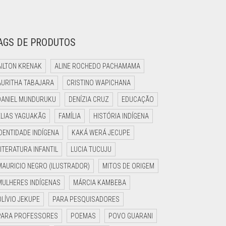
AGS DE PRODUTOS
AILTON KRENAK
ALINE ROCHEDO PACHAMAMA
AURITHA TABAJARA
CRISTINO WAPICHANA
DANIEL MUNDURUKU
DENÍZIA CRUZ
EDUCAÇÃO
ELIAS YAGUAKÃG
FAMÍLIA
HISTÓRIA INDÍGENA
IDENTIDADE INDÍGENA
KAKÁ WERÁ JECUPE
LITERATURA INFANTIL
LUCIA TUCUJU
MAURICIO NEGRO (ILUSTRADOR)
MITOS DE ORIGEM
MULHERES INDÍGENAS
MÁRCIA KAMBEBA
OLÍVIO JEKUPE
PARA PESQUISADORES
PARA PROFESSORES
POEMAS
POVO GUARANI