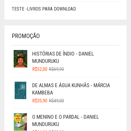
TESTE -LIVROS PARA DOWNLOAD
PROMOÇÃO
HISTÓRIAS DE ÍNDIO - DANIEL
MUNDURUKU
O
O
R$
52,00
R$
69,90
PREÇO
PREÇO
ORIGINAL
ATUAL
DE ALMAS E ÁGUA KUNHÃS - MÁRCIA
ERA:
É:
KAMBEBA
R$69,90.
R$52,00.
O
O
R$
35,90
R$
49,00
PREÇO
PREÇO
ORIGINAL
ATUAL
O MENINO E O PARDAL - DANIEL
ERA:
É:
MUNDURUKU
R$49,00.
R$35,90.