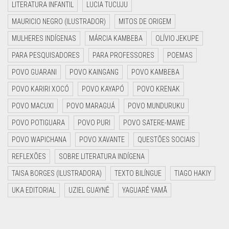
LITERATURA INFANTIL
LUCIA TUCUJU
MAURICIO NEGRO (ILUSTRADOR)
MITOS DE ORIGEM
MULHERES INDÍGENAS
MÁRCIA KAMBEBA
OLÍVIO JEKUPE
PARA PESQUISADORES
PARA PROFESSORES
POEMAS
POVO GUARANI
POVO KAINGANG
POVO KAMBEBA
POVO KARIRI XOCÓ
POVO KAYAPÓ
POVO KRENAK
POVO MACUXI
POVO MARAGUÁ
POVO MUNDURUKU
POVO POTIGUARA
POVO PURI
POVO SATERE-MAWE
POVO WAPICHANA
POVO XAVANTE
QUESTÕES SOCIAIS
REFLEXÕES
SOBRE LITERATURA INDÍGENA
TAISA BORGES (ILUSTRADORA)
TEXTO BILÍNGUE
TIAGO HAKIY
UKA EDITORIAL
UZIEL GUAYNÊ
YAGUARÊ YAMÃ