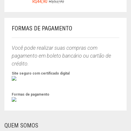
O
O
R$
44,90
R$
52,90
PREÇO
PREÇO
ORIGINAL
ATUAL
ERA:
É:
R$52,90.
R$44,90.
FORMAS DE PAGAMENTO
Você pode realizar suas compras com
pagamento em boleto bancário ou cartão de
crédito.
Site seguro com certificado digital
Formas de pagamento
QUEM SOMOS