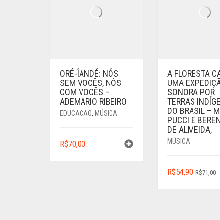
ORÉ-ÎANDÉ: NÓS
A FLORESTA C
SEM VOCÊS, NÓS
UMA EXPEDIÇ
COM VOCÊS –
SONORA POR
ADEMARIO RIBEIRO
TERRAS INDÍG
DO BRASIL – 
EDUCAÇÃO
,
MÚSICA
PUCCI E BERE
DE ALMEIDA,
MÚSICA
R$
70,00
R$
54,90
R$
71,00
P
P
O
A
E
É
R
R