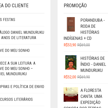
EA DO CLIENTE
PROMOÇÃO
S FESTAS
PORANDUBA -
RODA DE
HISTÓRIAS
ÁLOGO DANIEL MUNDURUKU
5 ANOS DE LITERATURA
INDÍGENAS + CD
O
O
R$
53,90
R$
69,00
PREÇO
PREÇO
VE DO MEU SONHO
ORIGINAL
ATUAL
HISTÓRIAS DE
ERA:
É:
ECE A SUA LEITURA: A
ÍNDIO - DANIEL
R$69,00.
R$53,90.
VE DO MEU SONHO –
MUNDURUKU
IEL MUNDURUKU
O
O
R$
52,00
R$
69,90
PREÇO
PREÇO
PRAS E POLÍTICA DE ENVIO
ORIGINAL
ATUAL
A FLORESTA
ERA:
É:
CANTA: UMA
R$69,90.
R$52,00.
CURSOS LITERÁRIOS
EXPEDIÇÃO