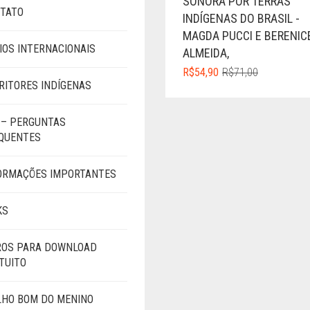
SONORA POR TERRAS
TATO
INDÍGENAS DO BRASIL -
MAGDA PUCCI E BERENIC
IOS INTERNACIONAIS
ALMEIDA,
O
O
R$
54,90
R$
71,00
RITORES INDÍGENAS
PREÇO
PREÇO
ORIGINAL
ATUAL
ERA:
É:
 – PERGUNTAS
R$71,00.
R$54,90.
QUENTES
ORMAÇÕES IMPORTANTES
KS
ROS PARA DOWNLOAD
TUITO
LHO BOM DO MENINO