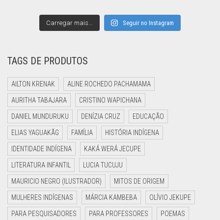
Carregar mais...
Seguir no Instagram
TAGS DE PRODUTOS
AILTON KRENAK
ALINE ROCHEDO PACHAMAMA
AURITHA TABAJARA
CRISTINO WAPICHANA
DANIEL MUNDURUKU
DENÍZIA CRUZ
EDUCAÇÃO
ELIAS YAGUAKÃG
FAMÍLIA
HISTÓRIA INDÍGENA
IDENTIDADE INDÍGENA
KAKÁ WERÁ JECUPE
LITERATURA INFANTIL
LUCIA TUCUJU
MAURICIO NEGRO (ILUSTRADOR)
MITOS DE ORIGEM
MULHERES INDÍGENAS
MÁRCIA KAMBEBA
OLÍVIO JEKUPE
PARA PESQUISADORES
PARA PROFESSORES
POEMAS