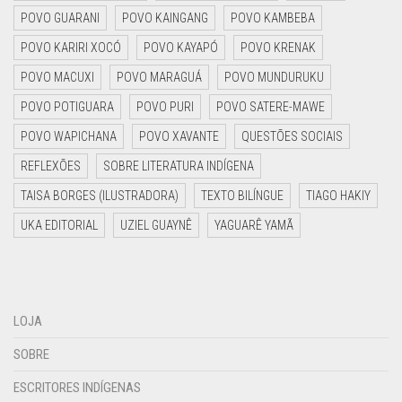
POVO GUARANI
POVO KAINGANG
POVO KAMBEBA
POVO KARIRI XOCÓ
POVO KAYAPÓ
POVO KRENAK
POVO MACUXI
POVO MARAGUÁ
POVO MUNDURUKU
POVO POTIGUARA
POVO PURI
POVO SATERE-MAWE
POVO WAPICHANA
POVO XAVANTE
QUESTÕES SOCIAIS
REFLEXÕES
SOBRE LITERATURA INDÍGENA
TAISA BORGES (ILUSTRADORA)
TEXTO BILÍNGUE
TIAGO HAKIY
UKA EDITORIAL
UZIEL GUAYNÊ
YAGUARÊ YAMÃ
LOJA
SOBRE
ESCRITORES INDÍGENAS