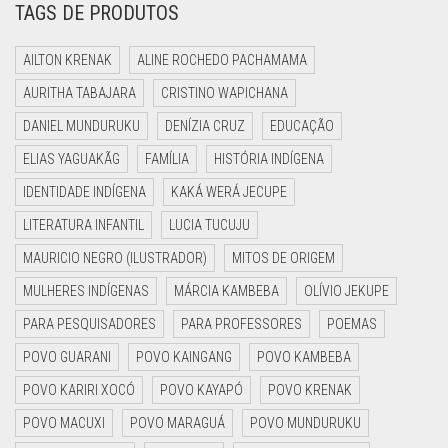
TAGS DE PRODUTOS
AILTON KRENAK
ALINE ROCHEDO PACHAMAMA
AURITHA TABAJARA
CRISTINO WAPICHANA
DANIEL MUNDURUKU
DENÍZIA CRUZ
EDUCAÇÃO
ELIAS YAGUAKÃG
FAMÍLIA
HISTÓRIA INDÍGENA
IDENTIDADE INDÍGENA
KAKÁ WERÁ JECUPE
LITERATURA INFANTIL
LUCIA TUCUJU
MAURICIO NEGRO (ILUSTRADOR)
MITOS DE ORIGEM
MULHERES INDÍGENAS
MÁRCIA KAMBEBA
OLÍVIO JEKUPE
PARA PESQUISADORES
PARA PROFESSORES
POEMAS
POVO GUARANI
POVO KAINGANG
POVO KAMBEBA
POVO KARIRI XOCÓ
POVO KAYAPÓ
POVO KRENAK
POVO MACUXI
POVO MARAGUÁ
POVO MUNDURUKU