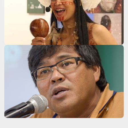
Auritha Tabajara
Clique aqui
Cristino Wapichana
Clique aqui