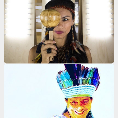
Marcia Wayna Kambeba
Clique aqui
Nankupé Tupinambá
Fulkaxó
Clique aqui