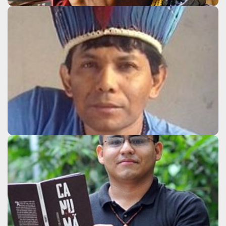
Yaguarê Yamã
Clique aqui
Ytanajé Coelho Cardoso
Clique aqui