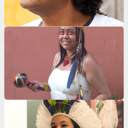
Clique aqui
Aline Rochedo Pachamama
– Churiah Puri
Clique aqui