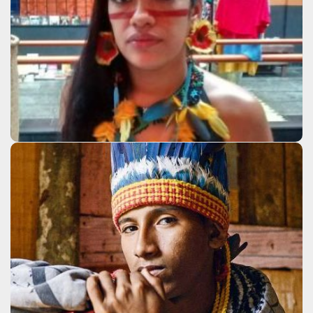
Vãngri Kaingang
Clique aqui
Werá Jeguaká Mirim
Clique aqui