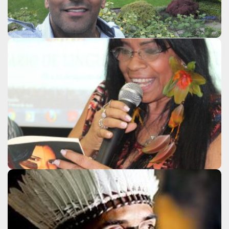
Eliane Potiguara
Clique aqui
Elias Yaguakãg