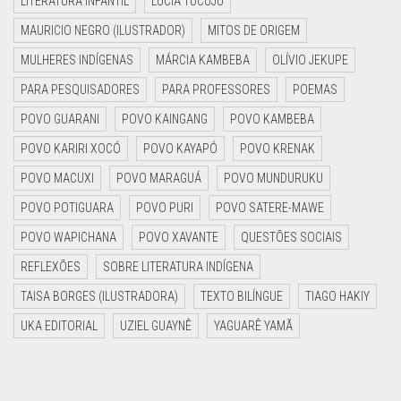
LITERATURA INFANTIL
LUCIA TUCUJU
MAURICIO NEGRO (ILUSTRADOR)
MITOS DE ORIGEM
MULHERES INDÍGENAS
MÁRCIA KAMBEBA
OLÍVIO JEKUPE
PARA PESQUISADORES
PARA PROFESSORES
POEMAS
POVO GUARANI
POVO KAINGANG
POVO KAMBEBA
POVO KARIRI XOCÓ
POVO KAYAPÓ
POVO KRENAK
POVO MACUXI
POVO MARAGUÁ
POVO MUNDURUKU
POVO POTIGUARA
POVO PURI
POVO SATERE-MAWE
POVO WAPICHANA
POVO XAVANTE
QUESTÕES SOCIAIS
REFLEXÕES
SOBRE LITERATURA INDÍGENA
TAISA BORGES (ILUSTRADORA)
TEXTO BILÍNGUE
TIAGO HAKIY
UKA EDITORIAL
UZIEL GUAYNÊ
YAGUARÊ YAMÃ