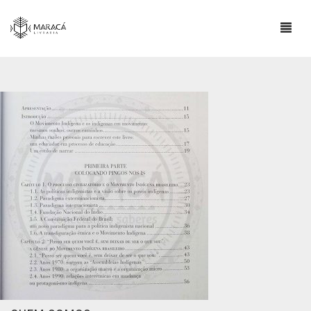
LOJA
SOBRE
ESCRITORES INDÍGENAS
CONTATO
INFORMAÇÕES IMPORTANTES
BLOG
0
CART
COMPRAS E POLÍTICA DE ENVIO