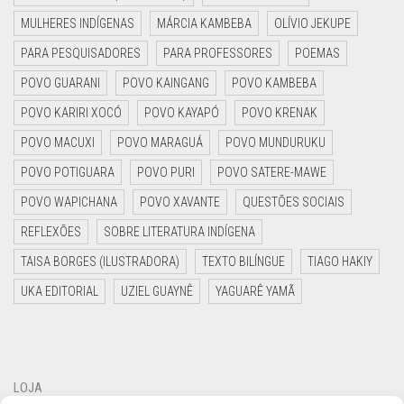
MULHERES INDÍGENAS
MÁRCIA KAMBEBA
OLÍVIO JEKUPE
PARA PESQUISADORES
PARA PROFESSORES
POEMAS
POVO GUARANI
POVO KAINGANG
POVO KAMBEBA
POVO KARIRI XOCÓ
POVO KAYAPÓ
POVO KRENAK
POVO MACUXI
POVO MARAGUÁ
POVO MUNDURUKU
POVO POTIGUARA
POVO PURI
POVO SATERE-MAWE
POVO WAPICHANA
POVO XAVANTE
QUESTÕES SOCIAIS
REFLEXÕES
SOBRE LITERATURA INDÍGENA
TAISA BORGES (ILUSTRADORA)
TEXTO BILÍNGUE
TIAGO HAKIY
UKA EDITORIAL
UZIEL GUAYNÊ
YAGUARÊ YAMÃ
LOJA