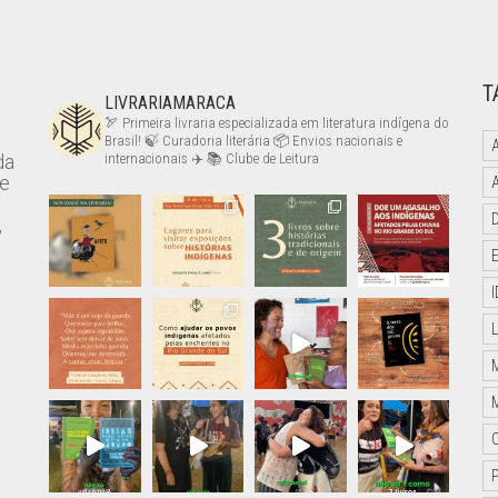
T
LIVRARIAMARACA
🏹 Primeira livraria especializada em literatura indígena do
Brasil!
🍃 Curadoria literária
📦 Envios nacionais e
da
internacionais ✈️
📚 Clube de Leitura
de
,