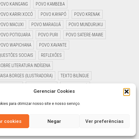
POVO KAINGANG
POVO KAMBEBA
POVO KARIRI XOCÓ
POVO KAYAPÓ
POVO KRENAK
POVO MACUXI
POVO MARAGUÁ
POVO MUNDURUKU
POVO POTIGUARA
POVO PURI
POVO SATERE-MAWE
POVO WAPICHANA
POVO XAVANTE
QUESTÕES SOCIAIS
REFLEXÕES
SOBRE LITERATURA INDÍGENA
TAISA BORGES (ILUSTRADORA)
TEXTO BILÍNGUE
TIAGO HAKIY
UKA EDITORIAL
UZIEL GUAYNÊ
Gerenciar Cookies
YAGUARÊ YAMÃ
ies para otimizar nosso site e nosso serviço.
ar cookies
Negar
Ver preferências