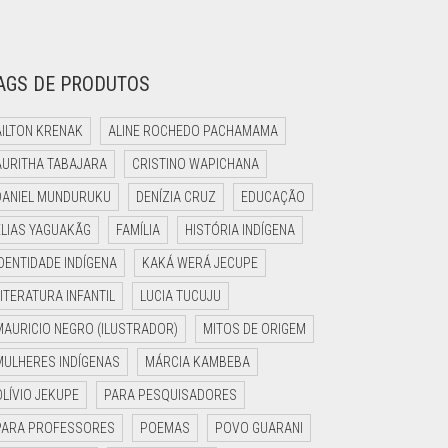
AGS DE PRODUTOS
AILTON KRENAK
ALINE ROCHEDO PACHAMAMA
AURITHA TABAJARA
CRISTINO WAPICHANA
DANIEL MUNDURUKU
DENÍZIA CRUZ
EDUCAÇÃO
ELIAS YAGUAKÃG
FAMÍLIA
HISTÓRIA INDÍGENA
IDENTIDADE INDÍGENA
KAKÁ WERÁ JECUPE
LITERATURA INFANTIL
LUCIA TUCUJU
MAURICIO NEGRO (ILUSTRADOR)
MITOS DE ORIGEM
MULHERES INDÍGENAS
MÁRCIA KAMBEBA
OLÍVIO JEKUPE
PARA PESQUISADORES
PARA PROFESSORES
POEMAS
POVO GUARANI