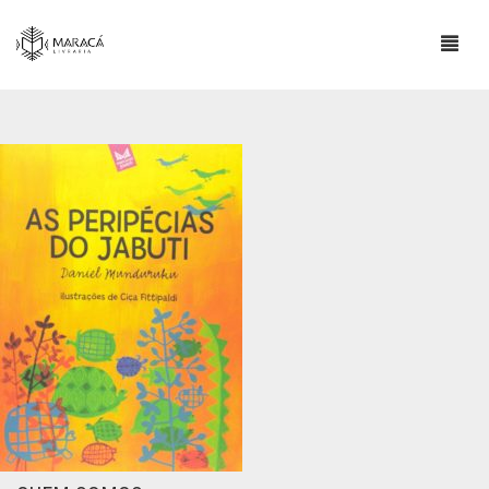
LOJA
SOBRE
ESCRITORES INDÍGENAS
CONTATO
INFORMAÇÕES IMPORTANTES
BLOG
0
CART
COMPRAS E POLÍTICA DE ENVIO