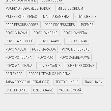
LITERATURA INFANTIL
LUCIA TUCUJU
MAURICIO NEGRO (ILUSTRADOR)
MITOS DE ORIGEM
MULHERES INDÍGENAS
MÁRCIA KAMBEBA
OLÍVIO JEKUPE
PARA PESQUISADORES
PARA PROFESSORES
POEMAS
POVO GUARANI
POVO KAINGANG
POVO KAMBEBA
POVO KARIRI XOCÓ
POVO KAYAPÓ
POVO KRENAK
POVO MACUXI
POVO MARAGUÁ
POVO MUNDURUKU
POVO POTIGUARA
POVO PURI
POVO SATERE-MAWE
POVO WAPICHANA
POVO XAVANTE
QUESTÕES SOCIAIS
REFLEXÕES
SOBRE LITERATURA INDÍGENA
TAISA BORGES (ILUSTRADORA)
TEXTO BILÍNGUE
TIAGO HAKIY
UKA EDITORIAL
UZIEL GUAYNÊ
YAGUARÊ YAMÃ