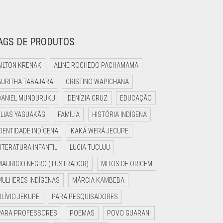
AGS DE PRODUTOS
AILTON KRENAK
ALINE ROCHEDO PACHAMAMA
AURITHA TABAJARA
CRISTINO WAPICHANA
DANIEL MUNDURUKU
DENÍZIA CRUZ
EDUCAÇÃO
ELIAS YAGUAKÃG
FAMÍLIA
HISTÓRIA INDÍGENA
IDENTIDADE INDÍGENA
KAKÁ WERÁ JECUPE
LITERATURA INFANTIL
LUCIA TUCUJU
MAURICIO NEGRO (ILUSTRADOR)
MITOS DE ORIGEM
MULHERES INDÍGENAS
MÁRCIA KAMBEBA
OLÍVIO JEKUPE
PARA PESQUISADORES
PARA PROFESSORES
POEMAS
POVO GUARANI