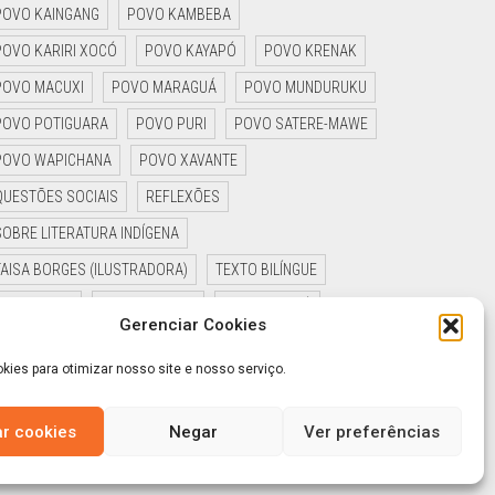
POVO KAINGANG
POVO KAMBEBA
POVO KARIRI XOCÓ
POVO KAYAPÓ
POVO KRENAK
POVO MACUXI
POVO MARAGUÁ
POVO MUNDURUKU
POVO POTIGUARA
POVO PURI
POVO SATERE-MAWE
POVO WAPICHANA
POVO XAVANTE
QUESTÕES SOCIAIS
REFLEXÕES
SOBRE LITERATURA INDÍGENA
TAISA BORGES (ILUSTRADORA)
TEXTO BILÍNGUE
TIAGO HAKIY
UKA EDITORIAL
UZIEL GUAYNÊ
Gerenciar Cookies
YAGUARÊ YAMÃ
ies para otimizar nosso site e nosso serviço.
ar cookies
Negar
Ver preferências