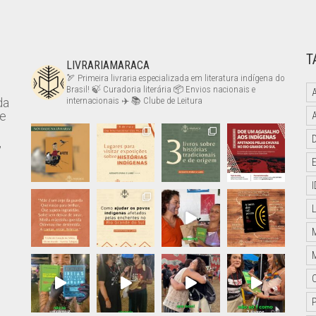
T
LIVRARIAMARACA
🏹 Primeira livraria especializada em literatura indígena do
Brasil!
🍃 Curadoria literária
📦 Envios nacionais e
da
internacionais ✈️
📚 Clube de Leitura
de
,