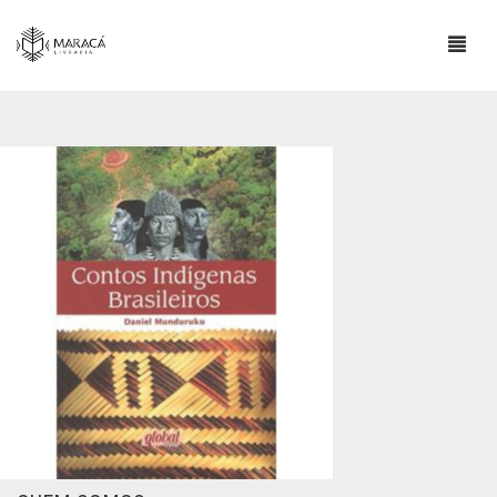
LOJA
SOBRE
ESCRITORES INDÍGENAS
CONTATO
INFORMAÇÕES IMPORTANTES
BLOG
0
CART
COMPRAS E POLÍTICA DE ENVIO