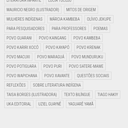
LITERATURA INFANTIL
LUCIA TUCUJU
MAURICIO NEGRO (ILUSTRADOR)
MITOS DE ORIGEM
MULHERES INDÍGENAS
MÁRCIA KAMBEBA
OLÍVIO JEKUPE
PARA PESQUISADORES
PARA PROFESSORES
POEMAS
POVO GUARANI
POVO KAINGANG
POVO KAMBEBA
POVO KARIRI XOCÓ
POVO KAYAPÓ
POVO KRENAK
POVO MACUXI
POVO MARAGUÁ
POVO MUNDURUKU
POVO POTIGUARA
POVO PURI
POVO SATERE-MAWE
POVO WAPICHANA
POVO XAVANTE
QUESTÕES SOCIAIS
REFLEXÕES
SOBRE LITERATURA INDÍGENA
TAISA BORGES (ILUSTRADORA)
TEXTO BILÍNGUE
TIAGO HAKIY
UKA EDITORIAL
UZIEL GUAYNÊ
YAGUARÊ YAMÃ