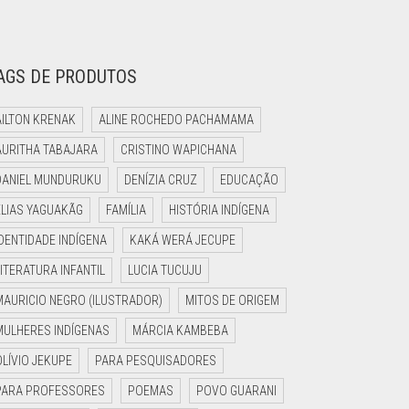
AGS DE PRODUTOS
AILTON KRENAK
ALINE ROCHEDO PACHAMAMA
AURITHA TABAJARA
CRISTINO WAPICHANA
DANIEL MUNDURUKU
DENÍZIA CRUZ
EDUCAÇÃO
ELIAS YAGUAKÃG
FAMÍLIA
HISTÓRIA INDÍGENA
IDENTIDADE INDÍGENA
KAKÁ WERÁ JECUPE
LITERATURA INFANTIL
LUCIA TUCUJU
MAURICIO NEGRO (ILUSTRADOR)
MITOS DE ORIGEM
MULHERES INDÍGENAS
MÁRCIA KAMBEBA
OLÍVIO JEKUPE
PARA PESQUISADORES
PARA PROFESSORES
POEMAS
POVO GUARANI