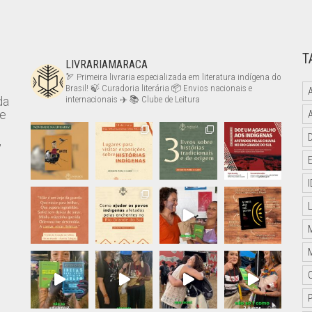
T
LIVRARIAMARACA
🏹 Primeira livraria especializada em literatura indígena do
Brasil!
🍃 Curadoria literária
📦 Envios nacionais e
da
internacionais ✈️
📚 Clube de Leitura
de
,