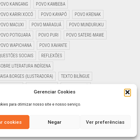
POVO KAINGANG
POVO KAMBEBA
POVO KARIRI XOCÓ
POVO KAYAPÓ
POVO KRENAK
POVO MACUXI
POVO MARAGUÁ
POVO MUNDURUKU
POVO POTIGUARA
POVO PURI
POVO SATERE-MAWE
POVO WAPICHANA
POVO XAVANTE
QUESTÕES SOCIAIS
REFLEXÕES
SOBRE LITERATURA INDÍGENA
TAISA BORGES (ILUSTRADORA)
TEXTO BILÍNGUE
TIAGO HAKIY
UKA EDITORIAL
UZIEL GUAYNÊ
Gerenciar Cookies
YAGUARÊ YAMÃ
ies para otimizar nosso site e nosso serviço.
ar cookies
Negar
Ver preferências