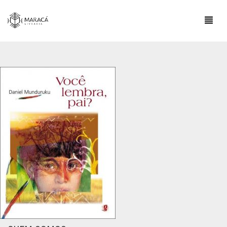
LOJA
SOBRE
ESCRITORES INDÍGENAS
CONTATO
INFORMAÇÕES IMPORTANTES
BLOG
0
CART
COMPRAS E POLÍTICA DE ENVIO