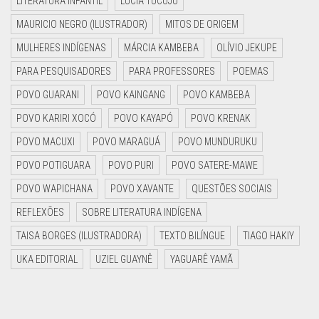
LITERATURA INFANTIL
LUCIA TUCUJU
MAURICIO NEGRO (ILUSTRADOR)
MITOS DE ORIGEM
MULHERES INDÍGENAS
MÁRCIA KAMBEBA
OLÍVIO JEKUPE
PARA PESQUISADORES
PARA PROFESSORES
POEMAS
POVO GUARANI
POVO KAINGANG
POVO KAMBEBA
POVO KARIRI XOCÓ
POVO KAYAPÓ
POVO KRENAK
POVO MACUXI
POVO MARAGUÁ
POVO MUNDURUKU
POVO POTIGUARA
POVO PURI
POVO SATERE-MAWE
POVO WAPICHANA
POVO XAVANTE
QUESTÕES SOCIAIS
REFLEXÕES
SOBRE LITERATURA INDÍGENA
TAISA BORGES (ILUSTRADORA)
TEXTO BILÍNGUE
TIAGO HAKIY
UKA EDITORIAL
UZIEL GUAYNÊ
YAGUARÊ YAMÃ