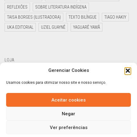
REFLEXÕES
SOBRE LITERATURA INDÍGENA
TAISA BORGES (ILUSTRADORA)
TEXTO BILÍNGUE
TIAGO HAKIY
UKA EDITORIAL
UZIEL GUAYNÊ
YAGUARÊ YAMÃ
LOJA
Gerenciar Cookies
SOBRE
ESCRITORES INDÍGENAS
Usamos cookies para otimizar nosso site e nosso serviço.
CONTATO
Aceitar cookies
INFORMAÇÕES IMPORTANTES
Negar
Ver preferências
© LIVRARIA MARACÁ.