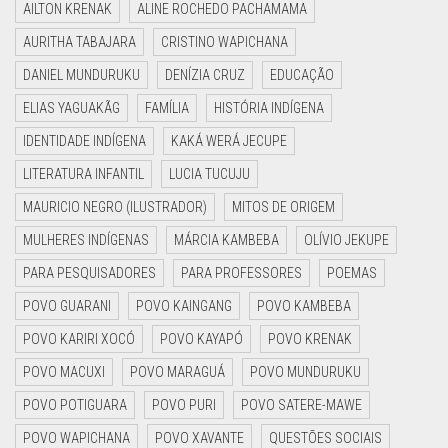
AILTON KRENAK
ALINE ROCHEDO PACHAMAMA
AURITHA TABAJARA
CRISTINO WAPICHANA
DANIEL MUNDURUKU
DENÍZIA CRUZ
EDUCAÇÃO
ELIAS YAGUAKÃG
FAMÍLIA
HISTÓRIA INDÍGENA
IDENTIDADE INDÍGENA
KAKÁ WERÁ JECUPE
LITERATURA INFANTIL
LUCIA TUCUJU
MAURICIO NEGRO (ILUSTRADOR)
MITOS DE ORIGEM
MULHERES INDÍGENAS
MÁRCIA KAMBEBA
OLÍVIO JEKUPE
PARA PESQUISADORES
PARA PROFESSORES
POEMAS
POVO GUARANI
POVO KAINGANG
POVO KAMBEBA
POVO KARIRI XOCÓ
POVO KAYAPÓ
POVO KRENAK
POVO MACUXI
POVO MARAGUÁ
POVO MUNDURUKU
POVO POTIGUARA
POVO PURI
POVO SATERE-MAWE
POVO WAPICHANA
POVO XAVANTE
QUESTÕES SOCIAIS