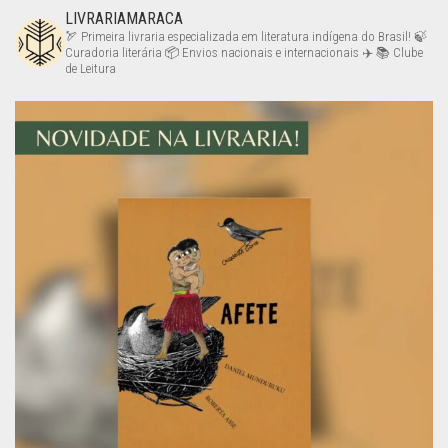
LIVRARIAMARACA
🏹 Primeira livraria especializada em literatura indígena do Brasil!
🍃
Curadoria literária
📦 Envios nacionais e internacionais ✈️
📚 Clube
de Leitura