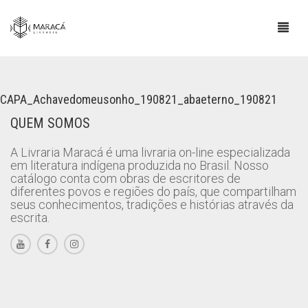
CAPA_Achavedomeusonho_190821_abaeterno_190821
LOJA
QUEM SOMOS
SOBRE
A Livraria Maracá é uma livraria on-line especializada
em literatura indígena produzida no Brasil. Nosso
ESCRITORES INDÍGENAS
catálogo conta com obras de escritores de
diferentes povos e regiões do país, que compartilham
CONTATO
seus conhecimentos, tradições e histórias através da
escrita.
INFORMAÇÕES IMPORTANTES
BLOG
0
CART
COMPRAS E POLÍTICA DE ENVIO