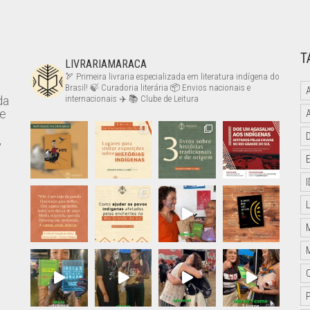
T
LIVRARIAMARACA
🏹 Primeira livraria especializada em literatura indígena do
Brasil!
🍃 Curadoria literária
📦 Envios nacionais e
da
internacionais ✈️
📚 Clube de Leitura
de
,