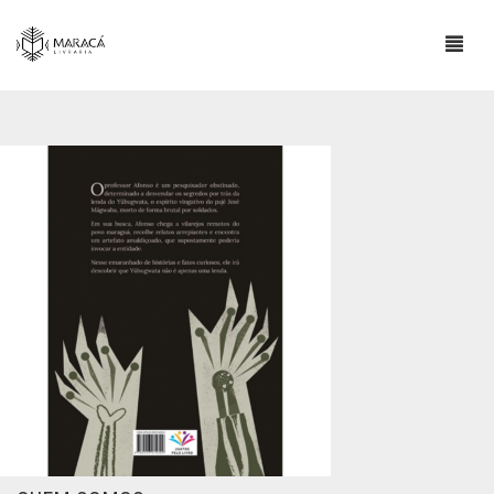
LOJA
SOBRE
ESCRITORES INDÍGENAS
CONTATO
INFORMAÇÕES IMPORTANTES
BLOG
0
CART
COMPRAS E POLÍTICA DE ENVIO