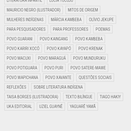
LITERATURA INFANTIL
LUCIA TUCUJU
MAURICIO NEGRO (ILUSTRADOR)
MITOS DE ORIGEM
MULHERES INDÍGENAS
MÁRCIA KAMBEBA
OLÍVIO JEKUPE
PARA PESQUISADORES
PARA PROFESSORES
POEMAS
POVO GUARANI
POVO KAINGANG
POVO KAMBEBA
POVO KARIRI XOCÓ
POVO KAYAPÓ
POVO KRENAK
POVO MACUXI
POVO MARAGUÁ
POVO MUNDURUKU
POVO POTIGUARA
POVO PURI
POVO SATERE-MAWE
POVO WAPICHANA
POVO XAVANTE
QUESTÕES SOCIAIS
REFLEXÕES
SOBRE LITERATURA INDÍGENA
TAISA BORGES (ILUSTRADORA)
TEXTO BILÍNGUE
TIAGO HAKIY
UKA EDITORIAL
UZIEL GUAYNÊ
YAGUARÊ YAMÃ