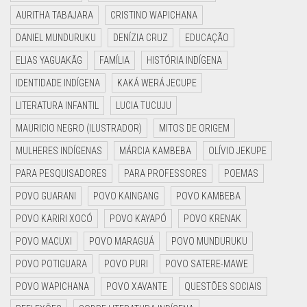
AURITHA TABAJARA
CRISTINO WAPICHANA
DANIEL MUNDURUKU
DENÍZIA CRUZ
EDUCAÇÃO
ELIAS YAGUAKÃG
FAMÍLIA
HISTÓRIA INDÍGENA
IDENTIDADE INDÍGENA
KAKÁ WERÁ JECUPE
LITERATURA INFANTIL
LUCIA TUCUJU
MAURICIO NEGRO (ILUSTRADOR)
MITOS DE ORIGEM
MULHERES INDÍGENAS
MÁRCIA KAMBEBA
OLÍVIO JEKUPE
PARA PESQUISADORES
PARA PROFESSORES
POEMAS
POVO GUARANI
POVO KAINGANG
POVO KAMBEBA
POVO KARIRI XOCÓ
POVO KAYAPÓ
POVO KRENAK
POVO MACUXI
POVO MARAGUÁ
POVO MUNDURUKU
POVO POTIGUARA
POVO PURI
POVO SATERE-MAWE
POVO WAPICHANA
POVO XAVANTE
QUESTÕES SOCIAIS