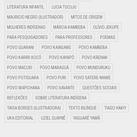
LITERATURA INFANTIL
LUCIA TUCUJU
MAURICIO NEGRO (ILUSTRADOR)
MITOS DE ORIGEM
MULHERES INDÍGENAS
MÁRCIA KAMBEBA
OLÍVIO JEKUPE
PARA PESQUISADORES
PARA PROFESSORES
POEMAS
POVO GUARANI
POVO KAINGANG
POVO KAMBEBA
POVO KARIRI XOCÓ
POVO KAYAPÓ
POVO KRENAK
POVO MACUXI
POVO MARAGUÁ
POVO MUNDURUKU
POVO POTIGUARA
POVO PURI
POVO SATERE-MAWE
POVO WAPICHANA
POVO XAVANTE
QUESTÕES SOCIAIS
REFLEXÕES
SOBRE LITERATURA INDÍGENA
TAISA BORGES (ILUSTRADORA)
TEXTO BILÍNGUE
TIAGO HAKIY
UKA EDITORIAL
UZIEL GUAYNÊ
YAGUARÊ YAMÃ