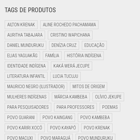
TAGS DE PRODUTOS
AILTON KRENAK
ALINE ROCHEDO PACHAMAMA
AURITHA TABAJARA
CRISTINO WAPICHANA
DANIEL MUNDURUKU
DENÍZIA CRUZ
EDUCAÇÃO
ELIAS YAGUAKÃG
FAMÍLIA
HISTÓRIA INDÍGENA
IDENTIDADE INDÍGENA
KAKÁ WERÁ JECUPE
LITERATURA INFANTIL
LUCIA TUCUJU
MAURICIO NEGRO (ILUSTRADOR)
MITOS DE ORIGEM
MULHERES INDÍGENAS
MÁRCIA KAMBEBA
OLÍVIO JEKUPE
PARA PESQUISADORES
PARA PROFESSORES
POEMAS
POVO GUARANI
POVO KAINGANG
POVO KAMBEBA
POVO KARIRI XOCÓ
POVO KAYAPÓ
POVO KRENAK
POVO MACUXI
POVO MARAGUÁ
POVO MUNDURUKU