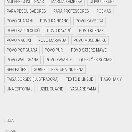
MULHERES INDÍGENAS
MÁRCIA KAMBEBA
OLÍVIO JEKUPE
PARA PESQUISADORES
PARA PROFESSORES
POEMAS
POVO GUARANI
POVO KAINGANG
POVO KAMBEBA
POVO KARIRI XOCÓ
POVO KAYAPÓ
POVO KRENAK
POVO MACUXI
POVO MARAGUÁ
POVO MUNDURUKU
POVO POTIGUARA
POVO PURI
POVO SATERE-MAWE
POVO WAPICHANA
POVO XAVANTE
QUESTÕES SOCIAIS
REFLEXÕES
SOBRE LITERATURA INDÍGENA
TAISA BORGES (ILUSTRADORA)
TEXTO BILÍNGUE
TIAGO HAKIY
UKA EDITORIAL
UZIEL GUAYNÊ
YAGUARÊ YAMÃ
LOJA
SOBRE