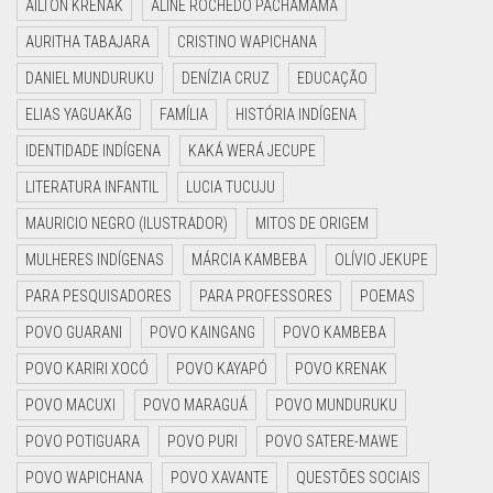
AILTON KRENAK
ALINE ROCHEDO PACHAMAMA
AURITHA TABAJARA
CRISTINO WAPICHANA
DANIEL MUNDURUKU
DENÍZIA CRUZ
EDUCAÇÃO
ELIAS YAGUAKÃG
FAMÍLIA
HISTÓRIA INDÍGENA
IDENTIDADE INDÍGENA
KAKÁ WERÁ JECUPE
LITERATURA INFANTIL
LUCIA TUCUJU
MAURICIO NEGRO (ILUSTRADOR)
MITOS DE ORIGEM
MULHERES INDÍGENAS
MÁRCIA KAMBEBA
OLÍVIO JEKUPE
PARA PESQUISADORES
PARA PROFESSORES
POEMAS
POVO GUARANI
POVO KAINGANG
POVO KAMBEBA
POVO KARIRI XOCÓ
POVO KAYAPÓ
POVO KRENAK
POVO MACUXI
POVO MARAGUÁ
POVO MUNDURUKU
POVO POTIGUARA
POVO PURI
POVO SATERE-MAWE
POVO WAPICHANA
POVO XAVANTE
QUESTÕES SOCIAIS