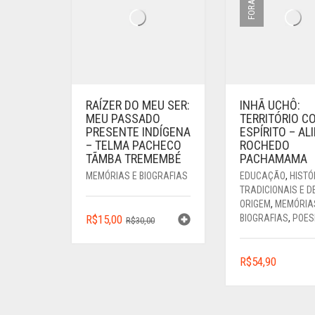
RAÍZER DO MEU SER:
INHÃ UCHÔ:
MEU PASSADO
TERRITÓRIO C
PRESENTE INDÍGENA
ESPÍRITO – AL
– TELMA PACHECO
ROCHEDO
TÃMBA TREMEMBÉ
PACHAMAMA
MEMÓRIAS E BIOGRAFIAS
EDUCAÇÃO
,
HISTÓ
TRADICIONAIS E D
ORIGEM
,
MEMÓRIA
O
O
R$
15,00
BIOGRAFIAS
,
POES
R$
30,00
PREÇO
PREÇO
ORIGINAL
ATUAL
R$
54,90
ERA:
É:
R$30,00.
R$15,00.