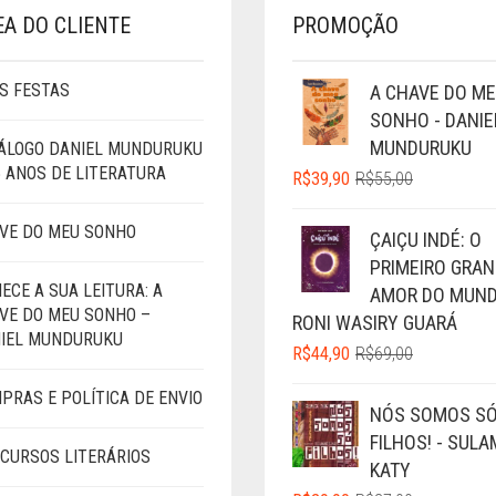
EA DO CLIENTE
PROMOÇÃO
S FESTAS
A CHAVE DO M
SONHO - DANIE
MUNDURUKU
ÁLOGO DANIEL MUNDURUKU
5 ANOS DE LITERATURA
O
O
R$
39,90
R$
55,00
PREÇO
PREÇO
ORIGINAL
ATUAL
VE DO MEU SONHO
ÇAIÇU INDÉ: O
ERA:
É:
PRIMEIRO GRA
R$55,00.
R$39,90.
ECE A SUA LEITURA: A
AMOR DO MUND
VE DO MEU SONHO –
RONI WASIRY GUARÁ
IEL MUNDURUKU
O
O
R$
44,90
R$
69,00
PREÇO
PREÇO
PRAS E POLÍTICA DE ENVIO
ORIGINAL
ATUAL
NÓS SOMOS S
ERA:
É:
FILHOS! - SULA
R$69,00.
R$44,90.
CURSOS LITERÁRIOS
KATY