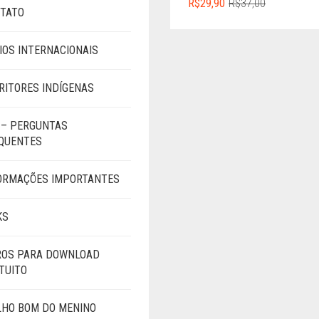
O
O
R$
29,90
R$
37,00
TATO
PREÇO
PREÇO
ORIGINAL
ATUAL
ERA:
É:
IOS INTERNACIONAIS
R$37,00.
R$29,90.
RITORES INDÍGENAS
 – PERGUNTAS
QUENTES
ORMAÇÕES IMPORTANTES
KS
ROS PARA DOWNLOAD
TUITO
LHO BOM DO MENINO