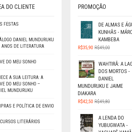
EA DO CLIENTE
PROMOÇÃO
S FESTAS
DE ALMAS E ÁG
KUNHÃS - MÁRC
KAMBEBA
ÁLOGO DANIEL MUNDURUKU
5 ANOS DE LITERATURA
O
O
R$
35,90
R$
49,00
PREÇO
PREÇO
ORIGINAL
ATUAL
VE DO MEU SONHO
WAHTIRÃ: A LA
ERA:
É:
DOS MORTOS -
R$49,00.
R$35,90.
ECE A SUA LEITURA: A
DANIEL
VE DO MEU SONHO –
MUNDURUKU E JAIME
IEL MUNDURUKU
DIAKARA
O
O
R$
42,50
R$
49,80
PRAS E POLÍTICA DE ENVIO
PREÇO
PREÇO
ORIGINAL
ATUAL
A LENDA DO
ERA:
É:
CURSOS LITERÁRIOS
YUBUGWATA -
R$49,80.
R$42,50.