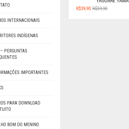
YAGUARÊ YAMÃ
TATO
O
O
R$
39,90
R$
59,90
PREÇO
PREÇO
IOS INTERNACIONAIS
ORIGINAL
ATUAL
ERA:
É:
R$59,90.
R$39,90.
RITORES INDÍGENAS
 – PERGUNTAS
QUENTES
ORMAÇÕES IMPORTANTES
KS
ROS PARA DOWNLOAD
TUITO
LHO BOM DO MENINO