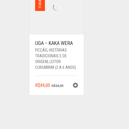
UGA – KAKA WERA
FICÇÃO
,
HISTÓRIAS
TRADICIONAIS E DE
ORIGEM
,
LEITOR
CURUMIRIM (2 A 6 ANOS)
O
O
R$
49,00
R$
64,00
PREÇO
PREÇO
ORIGINAL
ATUAL
ERA:
É:
R$64,00.
R$49,00.