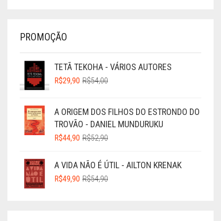
PROMOÇÃO
TETÃ TEKOHA - VÁRIOS AUTORES
O
O
R$
29,90
R$
54,00
PREÇO
PREÇO
ORIGINAL
ATUAL
A ORIGEM DOS FILHOS DO ESTRONDO DO
ERA:
É:
TROVÃO - DANIEL MUNDURUKU
R$54,00.
R$29,90.
O
O
R$
44,90
R$
52,90
PREÇO
PREÇO
ORIGINAL
ATUAL
A VIDA NÃO É ÚTIL - AILTON KRENAK
ERA:
É:
O
O
R$
49,90
R$
54,90
R$52,90.
R$44,90.
PREÇO
PREÇO
ORIGINAL
ATUAL
ERA:
É: