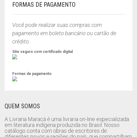
R$54,90.
R$49,90.
FORMAS DE PAGAMENTO
Você pode realizar suas compras com
pagamento em boleto bancário ou cartão de
crédito.
Site seguro com certificado digital
Formas de pagamento
QUEM SOMOS
A Livraria Maracá é uma livraria on-line especializada
em literatura indígena produzida no Brasil. Nosso
catálogo conta com obras de escritores de
diferentes povos e regiões do país, que compartilham