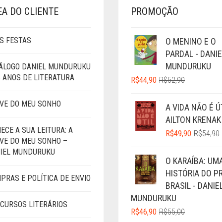
EA DO CLIENTE
PROMOÇÃO
S FESTAS
O MENINO E O
PARDAL - DANIE
MUNDURUKU
ÁLOGO DANIEL MUNDURUKU
5 ANOS DE LITERATURA
O
O
R$
44,90
R$
52,90
PREÇO
PREÇO
ORIGINAL
ATUAL
VE DO MEU SONHO
A VIDA NÃO É ÚT
ERA:
É:
AILTON KRENAK
R$52,90.
R$44,90.
ECE A SUA LEITURA: A
R$
49,90
R$
54,90
VE DO MEU SONHO –
IEL MUNDURUKU
O KARAÍBA: UM
É
HISTÓRIA DO P
PRAS E POLÍTICA DE ENVIO
BRASIL - DANIE
MUNDURUKU
CURSOS LITERÁRIOS
O
O
R$
46,90
R$
55,00