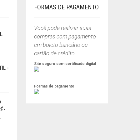
FORMAS DE PAGAMENTO
Você pode realizar suas
L
compras com pagamento
em boleto bancário ou
cartão de crédito.
Site seguro com certificado digital
IL -
O
O
Formas de pagamento
PREÇO
PREÇO
ORIGINAL
ATUAL
A
ERA:
:
RÉ-
R$54,90.
R$49,90.
L