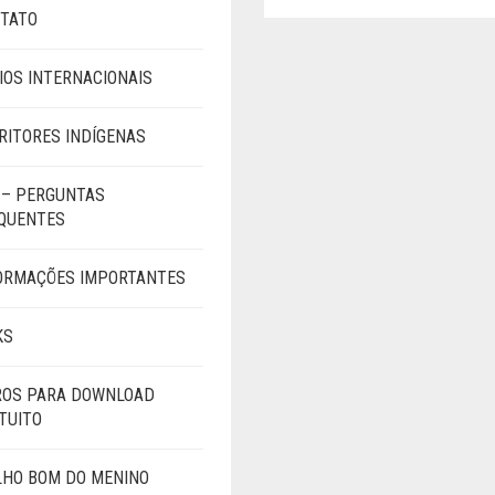
PREÇO
PREÇO
TATO
ORIGINAL
ATUAL
ERA:
É:
R$55,00.
R$46,90.
IOS INTERNACIONAIS
RITORES INDÍGENAS
 – PERGUNTAS
QUENTES
ORMAÇÕES IMPORTANTES
KS
ROS PARA DOWNLOAD
TUITO
LHO BOM DO MENINO