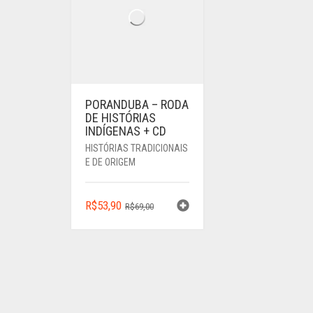
PORANDUBA – RODA
DE HISTÓRIAS
INDÍGENAS + CD
HISTÓRIAS TRADICIONAIS
E DE ORIGEM
O
O
R$
53,90
R$
69,00
PREÇO
PREÇO
ORIGINAL
ATUAL
ERA:
É:
R$69,00.
R$53,90.