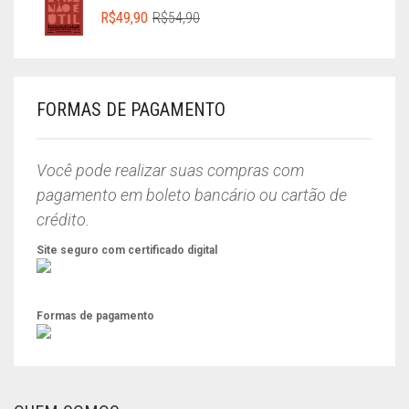
R$64,00.
R$49,00.
O
O
R$
49,90
R$
54,90
PREÇO
PREÇO
ORIGINAL
ATUAL
ERA:
É:
R$54,90.
R$49,90.
FORMAS DE PAGAMENTO
Você pode realizar suas compras com
pagamento em boleto bancário ou cartão de
crédito.
Site seguro com certificado digital
Formas de pagamento