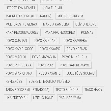
LITERATURA INFANTIL
LUCIA TUCUJU
MAURICIO NEGRO (ILUSTRADOR)
MITOS DE ORIGEM
MULHERES INDÍGENAS
MÁRCIA KAMBEBA
OLÍVIO JEKUPE
PARA PESQUISADORES
PARA PROFESSORES
POEMAS
POVO GUARANI
POVO KAINGANG
POVO KAMBEBA
POVO KARIRI XOCÓ
POVO KAYAPÓ
POVO KRENAK
POVO MACUXI
POVO MARAGUÁ
POVO MUNDURUKU
POVO POTIGUARA
POVO PURI
POVO SATERE-MAWE
POVO WAPICHANA
POVO XAVANTE
QUESTÕES SOCIAIS
REFLEXÕES
SOBRE LITERATURA INDÍGENA
TAISA BORGES (ILUSTRADORA)
TEXTO BILÍNGUE
TIAGO HAKIY
UKA EDITORIAL
UZIEL GUAYNÊ
YAGUARÊ YAMÃ