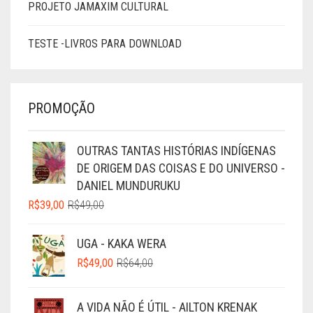
PROJETO JAMAXIM CULTURAL
TESTE -LIVROS PARA DOWNLOAD
PROMOÇÃO
OUTRAS TANTAS HISTÓRIAS INDÍGENAS
DE ORIGEM DAS COISAS E DO UNIVERSO -
DANIEL MUNDURUKU
O
O
R$
39,00
R$
49,00
PREÇO
PREÇO
ORIGINAL
ATUAL
UGA - KAKA WERA
ERA:
É:
O
O
R$
49,00
R$
64,00
R$49,00.
R$39,00.
PREÇO
PREÇO
ORIGINAL
ATUAL
A VIDA NÃO É ÚTIL - AILTON KRENAK
ERA:
É: