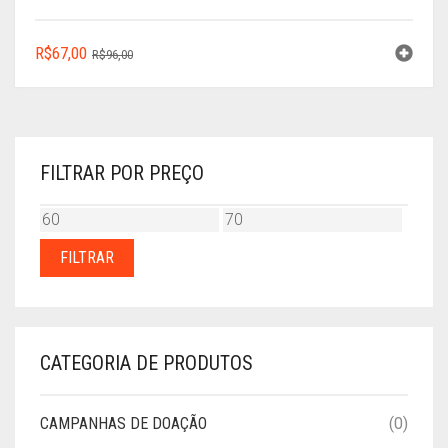
O
O
R$
67,00
R$
96,00
PREÇO
PREÇO
ORIGINAL
ATUAL
ERA:
É:
R$96,00.
R$67,00.
FILTRAR POR PREÇO
PREÇO
PREÇO
MÍNIMO
MÁXIMO
FILTRAR
CATEGORIA DE PRODUTOS
CAMPANHAS DE DOAÇÃO
(0)