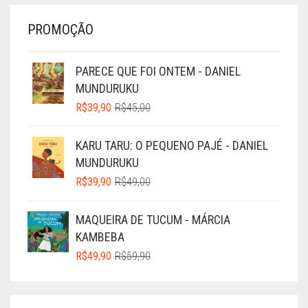
PROMOÇÃO
PARECE QUE FOI ONTEM - DANIEL
MUNDURUKU
O
O
R$
39,90
R$
45,00
PREÇO
PREÇO
ORIGINAL
ATUAL
KARU TARU: O PEQUENO PAJÉ - DANIEL
ERA:
É:
MUNDURUKU
R$45,00.
R$39,90.
O
O
R$
39,90
R$
49,00
PREÇO
PREÇO
ORIGINAL
ATUAL
MAQUEIRA DE TUCUM - MÁRCIA
ERA:
É:
KAMBEBA
R$49,00.
R$39,90.
O
O
R$
49,90
R$
59,90
PREÇO
PREÇO
ORIGINAL
ATUAL
ERA:
É: