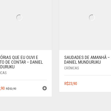
ÓRIAS QUE EU OUVI E
SAUDADES DE AMANHÃ –
TO DE CONTAR – DANIEL
DANIEL MUNDURUKU
DURUKU
CRÔNICAS
ICAS
R$
23,90
O
O
,90
R$
52,90
PREÇO
PREÇO
ORIGINAL
ATUAL
ERA:
É: