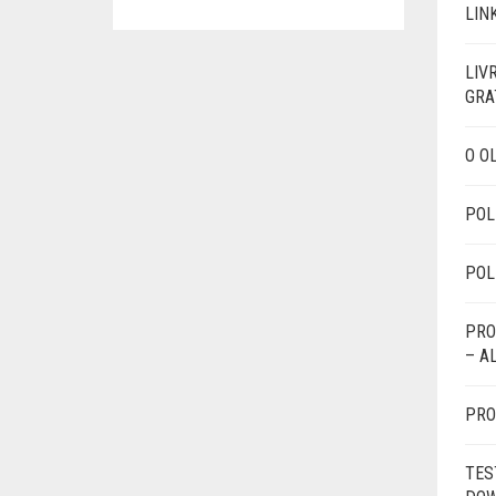
LIN
LIV
GRA
O O
POL
POL
PRO
– A
PRO
TES