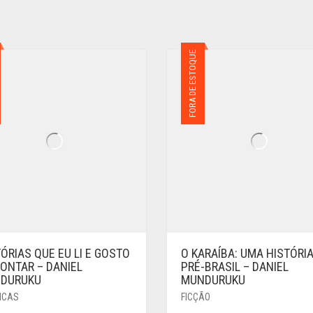
R$52,90.
R$35,90.
FORA DE ESTOQUE
ÓRIAS QUE EU LI E GOSTO
O KARAÍBA: UMA HISTÓRI
CONTAR – DANIEL
PRÉ-BRASIL – DANIEL
DURUKU
MUNDURUKU
ICAS
FICÇÃO