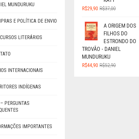
IEL MUNDURUKU
O
O
R$
29,90
R$
37,00
PREÇO
PREÇO
PRAS E POLÍTICA DE ENVIO
ORIGINAL
ATUAL
A ORIGEM DOS
ERA:
É:
FILHOS DO
R$37,00.
R$29,90.
CURSOS LITERÁRIOS
ESTRONDO DO
TROVÃO - DANIEL
TATO
MUNDURUKU
O
O
R$
44,90
R$
52,90
IOS INTERNACIONAIS
PREÇO
PREÇO
ORIGINAL
ATUAL
ERA:
É:
RITORES INDÍGENAS
R$52,90.
R$44,90.
 – PERGUNTAS
QUENTES
ORMAÇÕES IMPORTANTES