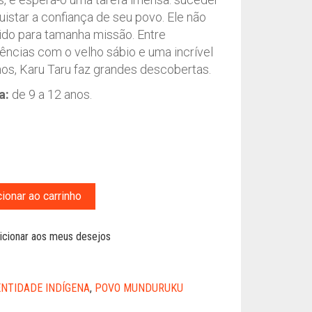
uistar a confiança de seu povo. Ele não
ido para tamanha missão. Entre
ências com o velho sábio e uma incrível
s, Karu Taru faz grandes descobertas.
a:
de 9 a 12 anos.
reço
reço
riginal
tual
ionar ao carrinho
ra:
:
$49,00.
$39,90.
icionar aos meus desejos
ENTIDADE INDÍGENA
,
POVO MUNDURUKU