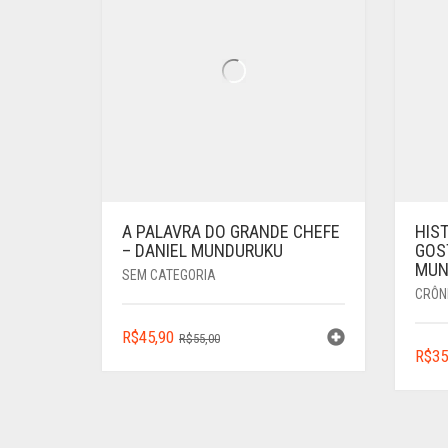
A PALAVRA DO GRANDE CHEFE
HIST
– DANIEL MUNDURUKU
GOS
MUN
SEM CATEGORIA
CRÔN
O
O
R$
45,90
R$
55,00
R$
35
PREÇO
PREÇO
ORIGINAL
ATUAL
ERA:
É:
R$55,00.
R$45,90.