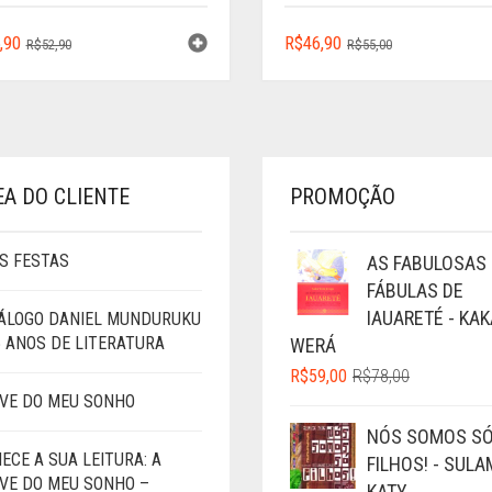
O
O
O
O
,90
R$
46,90
R$
52,90
R$
55,00
PREÇO
PREÇO
PREÇO
PREÇO
ORIGINAL
ATUAL
ORIGINAL
ATUAL
ERA:
É:
ERA:
É:
R$52,90.
R$35,90.
R$55,00.
R$46,90.
EA DO CLIENTE
PROMOÇÃO
S FESTAS
AS FABULOSAS
FÁBULAS DE
IAUARETÉ - KAK
ÁLOGO DANIEL MUNDURUKU
5 ANOS DE LITERATURA
WERÁ
O
O
R$
59,00
R$
78,00
PREÇO
PREÇO
VE DO MEU SONHO
ORIGINAL
ATUAL
NÓS SOMOS S
ERA:
É:
ECE A SUA LEITURA: A
FILHOS! - SULA
R$78,00.
R$59,00.
VE DO MEU SONHO –
KATY