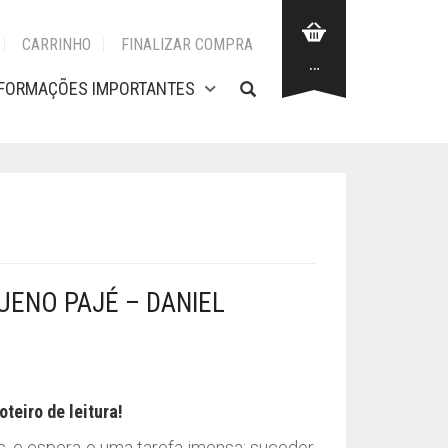
CARRINHO
FINALIZAR COMPRA
…
NFORMAÇÕES IMPORTANTES
UENO PAJÉ – DANIEL
oteiro de leitura!
s, e espera-o uma tarefa imensa: suceder