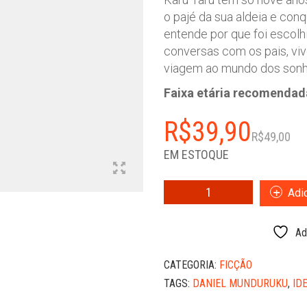
o pajé da sua aldeia e conq
entende por que foi escolh
conversas com os pais, viv
viagem ao mundo dos sonho
Faixa etária recomendad
O
O
R$
39,90
R$
49,00
p
p
EM ESTOQUE
o
a
KARU
Adic
TARU:
e
é
O
R
R
PEQUENO
Ad
PAJÉ
-
CATEGORIA:
FICÇÃO
DANIEL
TAGS:
DANIEL MUNDURUKU
,
ID
MUNDURUKU