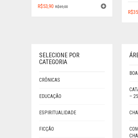
O
O
R$
53,90
R$
69,00
R$
35
PREÇO
PREÇO
ORIGINAL
ATUAL
ERA:
É:
R$69,00.
R$53,90.
SELECIONE POR
ÁR
CATEGORIA
BOA
CRÔNICAS
CAT
EDUCAÇÃO
– 2
ESPIRITUALIDADE
CHA
FICÇÃO
COM
CHA