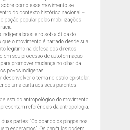
re sobre como esse movimento se
ntro do contexto histórico nacional –
icipação popular pelas mobilizações
racia.
indígena brasileiro sob a ótica do
o que o movimento é narrado desde sua
o legítimo na defesa dos direitos
ado em seu processo de autoformação,
para promover mudança no olhar da
 os povos indígenas.
 desenvolver o tema no estilo epistolar,
endo uma carta aos seus parentes
 de estudo antropológico do movimento
 apresentam referências da antropologia,
m duas partes: “Colocando os pingos nos
quem esperamos”. Os capítulos podem