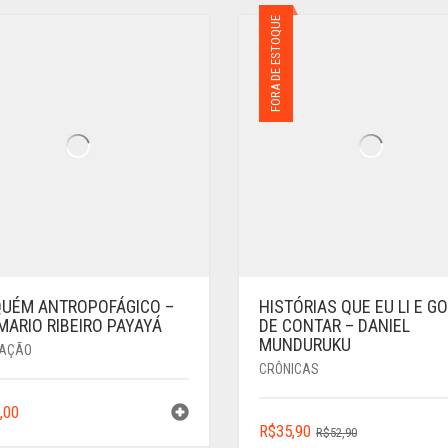
FORA DE ESTOQUE
UÉM ANTROPOFÁGICO –
HISTÓRIAS QUE EU LI E G
MARIO RIBEIRO PAYAYÁ
DE CONTAR – DANIEL
MUNDURUKU
AÇÃO
CRÔNICAS
,00
O
O
R$
35,90
R$
52,90