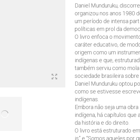
Daniel Munduruku, discor
organizou nos anos 1980 de
um período de intensa part
políticas em prol da democ
O livro enfoca o movimento 
caráter educativo, de mod
origem como um instrument
indígenas e que, estrutur
também serviu como mola 
sociedade brasileira sobre
Daniel Munduruku optou por
como se estivesse escrev
indígenas.
Embora não seja uma obra
indígena, há capítulos que
da história e do direito.
O livro está estruturado e
is” e “Somos aqueles por 