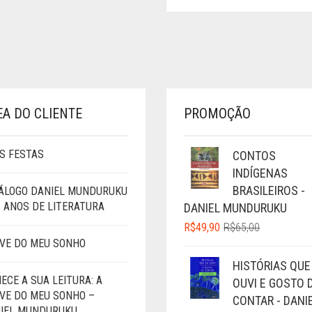
PREÇO
PREÇO
ORIGINAL
ATUAL
ERA:
É:
R$52,90.
R$35,90.
EA DO CLIENTE
PROMOÇÃO
S FESTAS
CONTOS
INDÍGENAS
BRASILEIROS -
ÁLOGO DANIEL MUNDURUKU
5 ANOS DE LITERATURA
DANIEL MUNDURUKU
O
O
R$
49,90
R$
65,00
PREÇO
PREÇO
VE DO MEU SONHO
ORIGINAL
ATUAL
HISTÓRIAS QUE
ERA:
É:
ECE A SUA LEITURA: A
OUVI E GOSTO 
R$65,00.
R$49,90.
VE DO MEU SONHO –
CONTAR - DANI
IEL MUNDURUKU