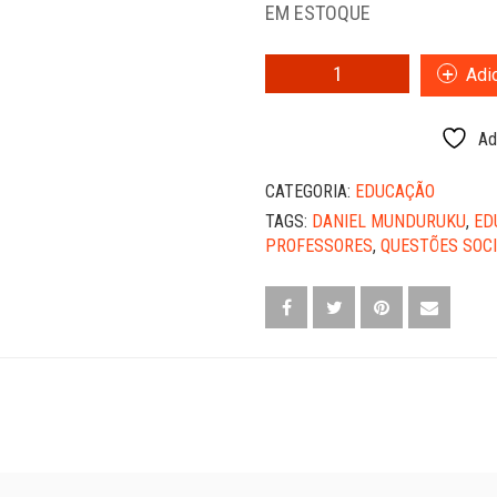
EM ESTOQUE
O
Adic
CARÁTER
EDUCATIVO
DO
Ad
MOVIMENTO
INDÍGENA
CATEGORIA:
EDUCAÇÃO
BRASILEIRO
TAGS:
DANIEL MUNDURUKU
,
ED
(1970-
PROFESSORES
,
QUESTÕES SOCI
1990)
-
DANIEL
MUNDURUKU
QUANTIDADE