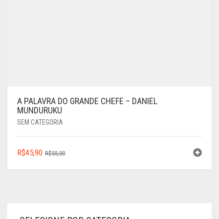
A PALAVRA DO GRANDE CHEFE – DANIEL
MUNDURUKU
SEM CATEGORIA
O
O
R$
45,90
R$
55,00
PREÇO
PREÇO
ORIGINAL
ATUAL
ERA:
É:
R$55,00.
R$45,90.