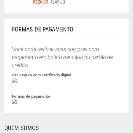
O
O
R$
26,00
R$
49,00
PREÇO
PREÇO
ORIGINAL
ATUAL
ERA:
É:
R$49,00.
R$26,00.
FORMAS DE PAGAMENTO
Você pode realizar suas compras com
pagamento em boleto bancário ou cartão de
crédito.
Site seguro com certificado digital
Formas de pagamento
QUEM SOMOS