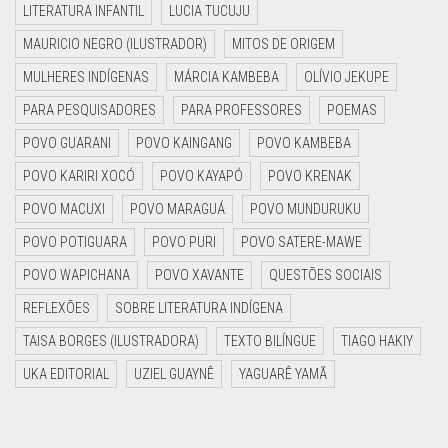
LITERATURA INFANTIL
LUCIA TUCUJU
MAURICIO NEGRO (ILUSTRADOR)
MITOS DE ORIGEM
MULHERES INDÍGENAS
MÁRCIA KAMBEBA
OLÍVIO JEKUPE
PARA PESQUISADORES
PARA PROFESSORES
POEMAS
POVO GUARANI
POVO KAINGANG
POVO KAMBEBA
POVO KARIRI XOCÓ
POVO KAYAPÓ
POVO KRENAK
POVO MACUXI
POVO MARAGUÁ
POVO MUNDURUKU
POVO POTIGUARA
POVO PURI
POVO SATERE-MAWE
POVO WAPICHANA
POVO XAVANTE
QUESTÕES SOCIAIS
REFLEXÕES
SOBRE LITERATURA INDÍGENA
TAISA BORGES (ILUSTRADORA)
TEXTO BILÍNGUE
TIAGO HAKIY
UKA EDITORIAL
UZIEL GUAYNÊ
YAGUARÊ YAMÃ