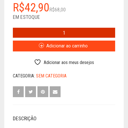
O
O
R$
42,90
R$
68,00
preço
preço
EM ESTOQUE
original
atual
TUPÃ
TENONDÉ:
era:
é:
A
Adicionar ao carrinho
R$68,00.
R$42,90.
CRIAÇÃO
DO
UNIVERSO,
Adicionar aos meus desejos
DA
TERRA
CATEGORIA:
SEM CATEGORIA
E
DO
HOMEM
SEGUNDO
A
TRADIÇÃO
DESCRIÇÃO
ORAL
GUARANI