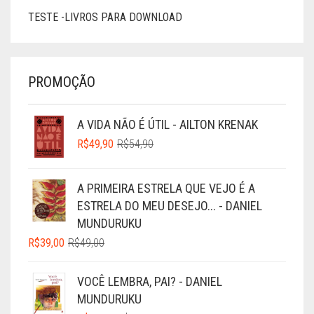
TESTE -LIVROS PARA DOWNLOAD
PROMOÇÃO
A VIDA NÃO É ÚTIL - AILTON KRENAK
O
O
R$
49,90
R$
54,90
PREÇO
PREÇO
ORIGINAL
ATUAL
A PRIMEIRA ESTRELA QUE VEJO É A
ERA:
É:
ESTRELA DO MEU DESEJO... - DANIEL
R$54,90.
R$49,90.
MUNDURUKU
O
O
R$
39,00
R$
49,00
PREÇO
PREÇO
ORIGINAL
ATUAL
VOCÊ LEMBRA, PAI? - DANIEL
ERA:
É:
MUNDURUKU
R$49,00.
R$39,00.