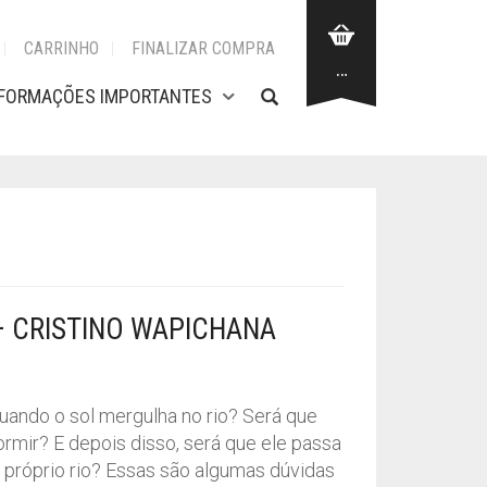
CARRINHO
FINALIZAR COMPRA
…
NFORMAÇÕES IMPORTANTES
– CRISTINO WAPICHANA
uando o sol mergulha no rio? Será que
rmir? E depois disso, será que ele passa
 próprio rio? Essas são algumas dúvidas