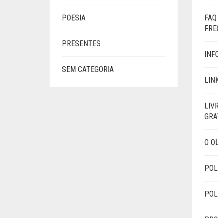
POESIA
FAQ
FRE
PRESENTES
INF
SEM CATEGORIA
LIN
LIV
GRA
O O
POL
POL