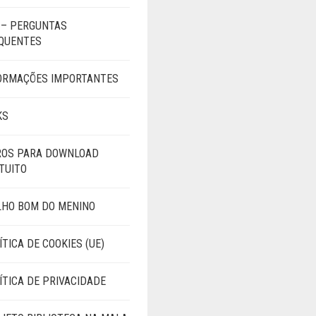
ERA:
É:
R$55,00.
R$39,90.
 – PERGUNTAS
QUENTES
ORMAÇÕES IMPORTANTES
KS
ROS PARA DOWNLOAD
TUITO
LHO BOM DO MENINO
ÍTICA DE COOKIES (UE)
ÍTICA DE PRIVACIDADE