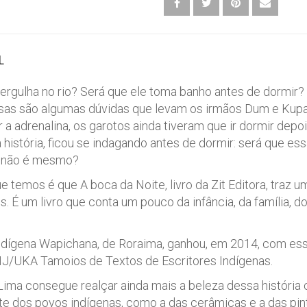
L
rgulha no rio? Será que ele toma banho antes de dormir? E
ssas são algumas dúvidas que levam os irmãos Dum e Kupai 
 a adrenalina, os garotos ainda tiveram que ir dormir depoi
 história, ficou se indagando antes de dormir: será que es
, não é mesmo?
e temos é que A boca da Noite, livro da Zit Editora, traz u
. É um livro que conta um pouco da infância, da família, d
indígena Wapichana, de Roraima, ganhou, em 2014, com ess
IJ/UKA Tamoios de Textos de Escritores Indígenas.
Lima consegue realçar ainda mais a beleza dessa história 
e dos povos indígenas, como a das cerâmicas e a das pint