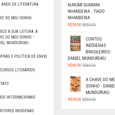
5 ANOS DE LITERATURA
KUNUMI GUARANI
NHANDEWA - TIAGO
NHANDEWA
VE DO MEU SONHO
O
O
R$
39,90
R$
50,00
PREÇO
PREÇO
ECE A SUA LEITURA: A
ORIGINAL
ATUAL
VE DO MEU SONHO –
CONTOS
ERA:
É:
IEL MUNDURUKU
INDÍGENAS
R$50,00.
R$39,90.
BRASILEIROS -
PRAS E POLÍTICA DE ENVIO
DANIEL MUNDURUKU
O
O
R$
49,90
R$
65,00
CURSOS LITERÁRIOS
PREÇO
PREÇO
ORIGINAL
ATUAL
A CHAVE DO M
ERA:
É:
TATO
SONHO - DANIE
R$65,00.
R$49,90.
MUNDURUKU
IOS INTERNACIONAIS
O
O
R$
39,90
R$
55,00
PREÇO
PREÇO
ORIGINAL
ATUAL
RITORES INDÍGENAS