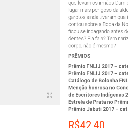
que levam os irmãos Dum e
lugar mais perigoso da alde
garotos ainda tiveram que i
contou sobre a Boca da Noit
ficou se indagando antes d
dentes? Ela fala? Tem nari
corpo, não é mesmo?
PRÊMIOS
Prêmio FNLIJ 2017 – cat
Prêmio FNLIJ 2017 – cate
Catálogo de Bolonha FNL
Menção honrosa no Conc
de Escritores Indígenas 
Estrela de Prata no Prêm
Prêmio Jabuti 2017 – cate
R$
42,40