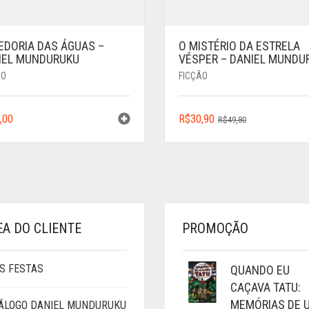
EDORIA DAS ÁGUAS –
O MISTÉRIO DA ESTRELA
IEL MUNDURUKU
VÉSPER – DANIEL MUNDU
ÃO
FICÇÃO
O
O
,00
R$
30,90
R$
49,80
PREÇO
PREÇO
ORIGINAL
ATUAL
ERA:
É:
R$49,80.
R$30,90.
EA DO CLIENTE
PROMOÇÃO
S FESTAS
QUANDO EU
CAÇAVA TATU:
MEMÓRIAS DE 
ÁLOGO DANIEL MUNDURUKU