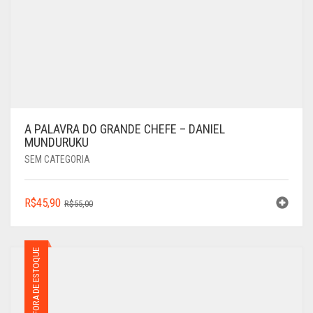
A PALAVRA DO GRANDE CHEFE – DANIEL
MUNDURUKU
SEM CATEGORIA
O
O
R$
45,90
R$
55,00
PREÇO
PREÇO
ORIGINAL
ATUAL
ERA:
É:
FORA DE ESTOQUE
R$55,00.
R$45,90.