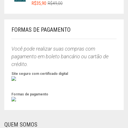
O
O
R$
35,90
R$
49,00
PREÇO
PREÇO
ORIGINAL
ATUAL
ERA:
É:
R$49,00.
R$35,90.
FORMAS DE PAGAMENTO
Você pode realizar suas compras com
pagamento em boleto bancário ou cartão de
crédito.
Site seguro com certificado digital
Formas de pagamento
QUEM SOMOS