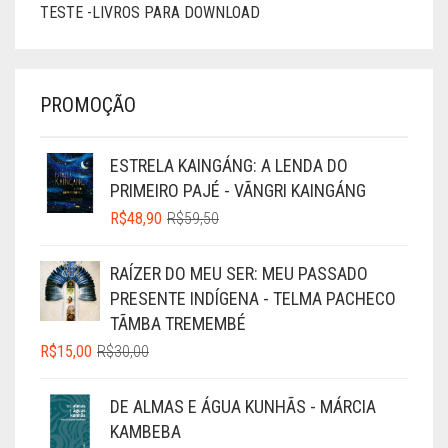
TESTE -LIVROS PARA DOWNLOAD
PROMOÇÃO
ESTRELA KAINGÁNG: A LENDA DO
PRIMEIRO PAJÉ - VÃNGRI KAINGÁNG
O
O
R$
48,90
R$
59,50
PREÇO
PREÇO
ORIGINAL
ATUAL
RAÍZER DO MEU SER: MEU PASSADO
ERA:
É:
PRESENTE INDÍGENA - TELMA PACHECO
R$59,50.
R$48,90.
TÃMBA TREMEMBÉ
O
O
R$
15,00
R$
30,00
PREÇO
PREÇO
ORIGINAL
ATUAL
DE ALMAS E ÁGUA KUNHÃS - MÁRCIA
ERA:
É:
KAMBEBA
R$30,00.
R$15,00.