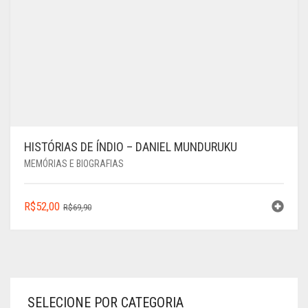
HISTÓRIAS DE ÍNDIO – DANIEL MUNDURUKU
MEMÓRIAS E BIOGRAFIAS
O
O
R$
52,00
R$
69,90
PREÇO
PREÇO
ORIGINAL
ATUAL
ERA:
É:
R$69,90.
R$52,00.
SELECIONE POR CATEGORIA