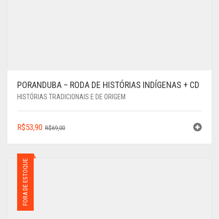
PORANDUBA – RODA DE HISTÓRIAS INDÍGENAS + CD
HISTÓRIAS TRADICIONAIS E DE ORIGEM
O
O
R$
53,90
R$
69,00
PREÇO
PREÇO
ORIGINAL
ATUAL
ERA:
É:
FORA DE ESTOQUE
R$69,00.
R$53,90.