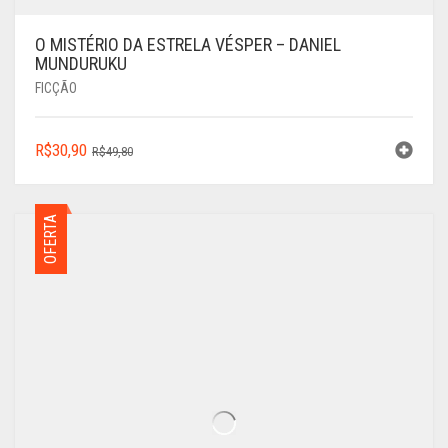
O MISTÉRIO DA ESTRELA VÉSPER – DANIEL
MUNDURUKU
FICÇÃO
O
O
R$
30,90
R$
49,80
PREÇO
PREÇO
ORIGINAL
ATUAL
ERA:
É:
OFERTA
R$49,80.
R$30,90.