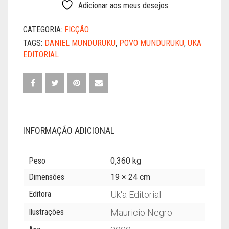
-
Adicionar aos meus desejos
DANIEL
MUNDURUKU
CATEGORIA:
FICÇÃO
QUANTIDADE
TAGS:
DANIEL MUNDURUKU
,
POVO MUNDURUKU
,
UKA
EDITORIAL
INFORMAÇÃO ADICIONAL
Peso
0,360 kg
Dimensões
19 × 24 cm
Editora
Uk'a Editorial
Ilustrações
Mauricio Negro