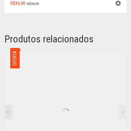
O
O
R$
44,90
R$
54,90
PREÇO
PREÇO
ORIGINAL
ATUAL
ERA:
É:
R$54,90.
R$44,90.
Produtos relacionados
OFERTA