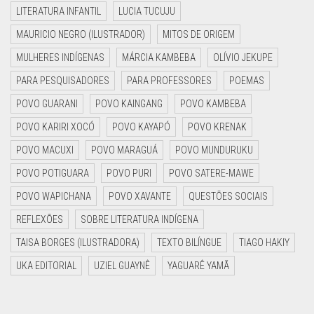
LITERATURA INFANTIL
LUCIA TUCUJU
MAURICIO NEGRO (ILUSTRADOR)
MITOS DE ORIGEM
MULHERES INDÍGENAS
MÁRCIA KAMBEBA
OLÍVIO JEKUPE
PARA PESQUISADORES
PARA PROFESSORES
POEMAS
POVO GUARANI
POVO KAINGANG
POVO KAMBEBA
POVO KARIRI XOCÓ
POVO KAYAPÓ
POVO KRENAK
POVO MACUXI
POVO MARAGUÁ
POVO MUNDURUKU
POVO POTIGUARA
POVO PURI
POVO SATERE-MAWE
POVO WAPICHANA
POVO XAVANTE
QUESTÕES SOCIAIS
REFLEXÕES
SOBRE LITERATURA INDÍGENA
TAISA BORGES (ILUSTRADORA)
TEXTO BILÍNGUE
TIAGO HAKIY
UKA EDITORIAL
UZIEL GUAYNÊ
YAGUARÊ YAMÃ