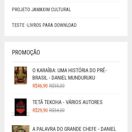
PROJETO JAMAXIM CULTURAL
TESTE -LIVROS PARA DOWNLOAD
PROMOÇÃO
O KARAÍBA: UMA HISTÓRIA DO PRÉ-
BRASIL - DANIEL MUNDURUKU
O
O
R$
46,90
R$
55,00
PREÇO
PREÇO
ORIGINAL
ATUAL
TETÃ TEKOHA - VÁRIOS AUTORES
ERA:
É:
O
O
R$
29,90
R$
54,00
R$55,00.
R$46,90.
PREÇO
PREÇO
ORIGINAL
ATUAL
A PALAVRA DO GRANDE CHEFE - DANIEL
ERA:
É: