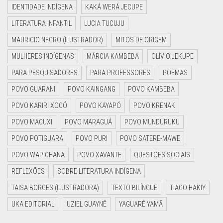
IDENTIDADE INDÍGENA
KAKÁ WERÁ JECUPE
LITERATURA INFANTIL
LUCIA TUCUJU
MAURICIO NEGRO (ILUSTRADOR)
MITOS DE ORIGEM
MULHERES INDÍGENAS
MÁRCIA KAMBEBA
OLÍVIO JEKUPE
PARA PESQUISADORES
PARA PROFESSORES
POEMAS
POVO GUARANI
POVO KAINGANG
POVO KAMBEBA
POVO KARIRI XOCÓ
POVO KAYAPÓ
POVO KRENAK
POVO MACUXI
POVO MARAGUÁ
POVO MUNDURUKU
POVO POTIGUARA
POVO PURI
POVO SATERE-MAWE
POVO WAPICHANA
POVO XAVANTE
QUESTÕES SOCIAIS
REFLEXÕES
SOBRE LITERATURA INDÍGENA
TAISA BORGES (ILUSTRADORA)
TEXTO BILÍNGUE
TIAGO HAKIY
UKA EDITORIAL
UZIEL GUAYNÊ
YAGUARÊ YAMÃ