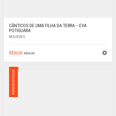
CÂNTICOS DE UMA FILHA DA TERRA – EVA
POTIGUARA
MULHERES
O
O
R$
30,00
R$
35,00
PREÇO
PREÇO
ORIGINAL
ATUAL
ERA:
É:
FORA DE ESTOQUE
R$35,00.
R$30,00.